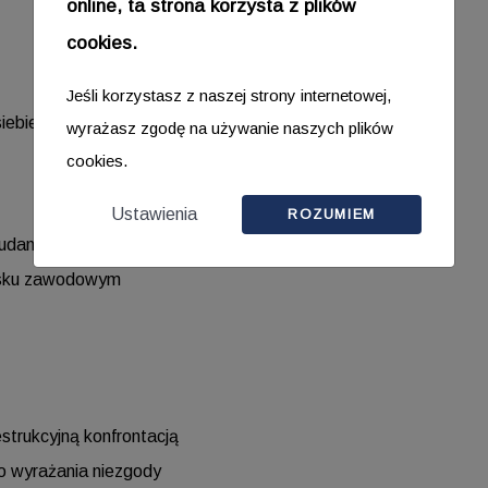
online, ta strona korzysta z plików
cookies.
Jeśli korzystasz z naszej strony internetowej,
iebie
wyrażasz zgodę na używanie naszych plików
cookies.
Ustawienia
ROZUMIEM
danych relacji
wisku zawodowym
strukcyjną konfrontacją
o wyrażania niezgody