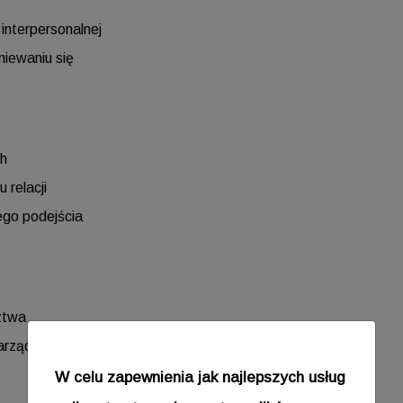
interpersonalnej
miewaniu się
ch
 relacji
ego podejścia
ztwa
zarządzaniu zespołem
W celu zapewnienia jak najlepszych usług