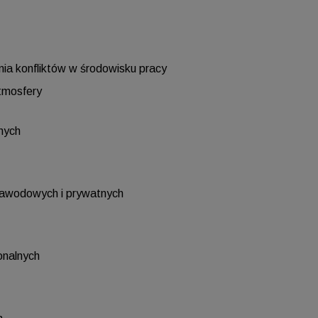
ania konfliktów w środowisku pracy
atmosfery
nych
 zawodowych i prywatnych
onalnych