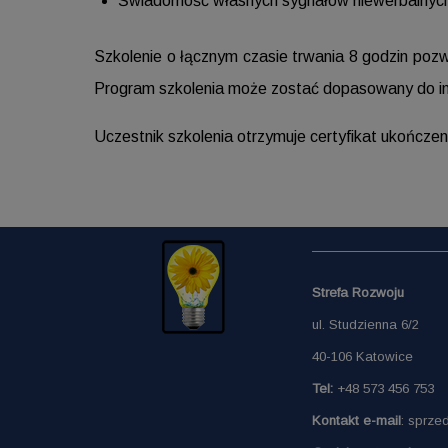
Świadomość własnych sygnałów niewerbalnyc
Szkolenie o łącznym czasie trwania 8 godzin poz
Program szkolenia może zostać dopasowany do in
Uczestnik szkolenia otrzymuje certyfikat ukończen
Strefa Rozwoju
ul. Studzienna 6/2
40-106 Katowice
Tel:
+48 573 456 753
Kontakt e-mail
: sprze