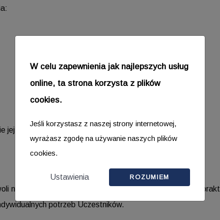
a:
W celu zapewnienia jak najlepszych usług
online, ta strona korzysta z plików
cookies.
Jeśli korzystasz z naszej strony internetowej,
ie jej członków
wyrażasz zgodę na używanie naszych plików
cookies.
Ustawienia
ROZUMIEM
woli na dogłębne omówienie każdego z tych tematów oraz prak
dywidualnych potrzeb Uczestników.