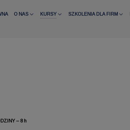
WNA
O NAS
KURSY
SZKOLENIA DLA FIRM
ZINY – 8 h