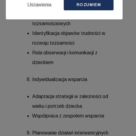
Ustawienia
ROZUMIEM
Rozpoznawanie sygnałów problemów
tożsamościowych
Identyfikacja objawów trudności w
rozwoju tożsamości
Rola obserwacji i komunikacji z
dzieckiem
Indywidualizacja wsparcia
Adaptacja strategii w zależności od
wieku i potrzeb dziecka
Współpraca z zespołem wsparcia
Planowanie działań interwencyjnych