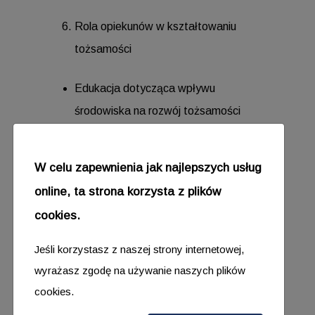
Rola opiekunów w kształtowaniu
tożsamości
Edukacja dotycząca wpływu
środowiska na rozwój tożsamości
Rola akceptacji i wsparcia
Tworzenie pozytywnego otoczenia
W celu zapewnienia jak najlepszych usług
rozwoju
online, ta strona korzysta z plików
Praktyczne wskazówki dla opiekunów
cookies.
w kreowaniu przyjaznego środowiska
Promowanie poczucia
Jeśli korzystasz z naszej strony internetowej,
bezpieczeństwa i akceptacji
wyrażasz zgodę na używanie naszych plików
cookies.
Strategie wsparcia i interwencji