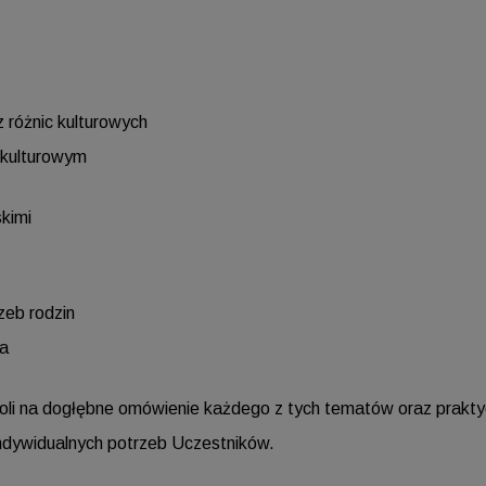
z różnic kulturowych
 kulturowym
skimi
zeb rodzin
ia
woli na dogłębne omówienie każdego z tych tematów oraz prakt
dywidualnych potrzeb Uczestników.