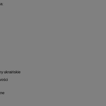
a:
ny ukraińskie
wości
zne