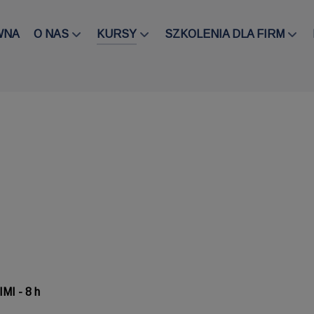
WNA
O NAS
KURSY
SZKOLENIA DLA FIRM
I - 8 h