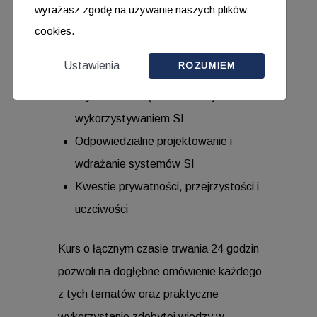
wyrażasz zgodę na używanie naszych plików
decyzji
cookies.
Etyka i odpowiedzialność w AI
Ustawienia
ROZUMIEM
Wyzwania związane z rozwijaniem i
wykorzystywaniem SI
Odpowiedzialne projektowanie i
wdrażanie systemów SI
Kwestie prywatności, przejrzystości i
uczciwości
Kurs o łącznym czasie trwania 24 godzin
pozwoli na dogłębne omówienie każdego
z tych tematów oraz praktyczne
wykorzystanie zdobytej wiedzy w