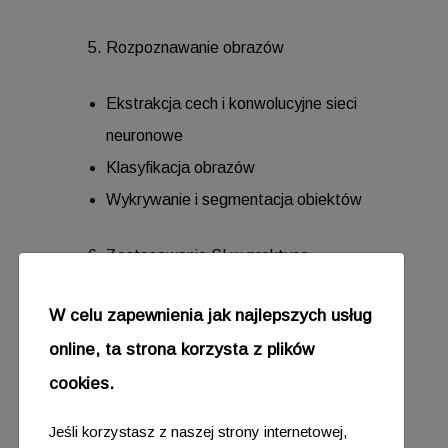
Rozpoznawanie obrazów
Ekstrakcja cech i konwolucyjne sieci
neuronowe
Klasyfikacja obrazów
Wykrywanie i segmentacja obiektów
Zastosowania SI w praktyce
Analiza danych i przewidywanie
W celu zapewnienia jak najlepszych usług
trendów
online, ta strona korzysta z plików
Automatyzacja procesów
cookies.
biznesowych
Jeśli korzystasz z naszej strony internetowej,
Inteligentne systemy wspomagania